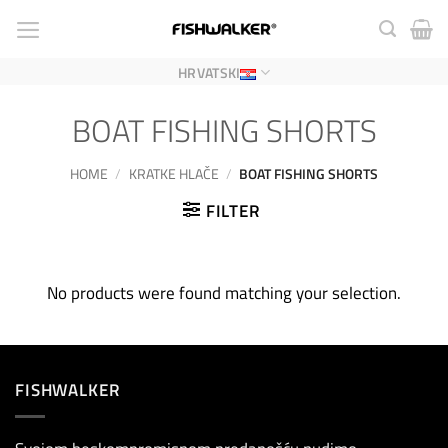
Skip
to
content
HRVATSKI
BOAT FISHING SHORTS
HOME
/
KRATKE HLAČE
/
BOAT FISHING SHORTS
FILTER
No products were found matching your selection.
FISHWALKER