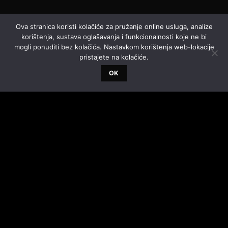
Ova stranica koristi kolačiće za pružanje online usluga, analize
korištenja, sustava oglašavanja i funkcionalnosti koje ne bi
mogli ponuditi bez kolačića. Nastavkom korištenja web-lokacije
pristajete na kolačiće.
OK