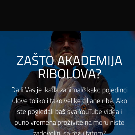
ZAŠTO AKADEMIJA
RIBOLOVA?
Da li Vas je ikada zanimalo kako pojedinci
ulove toliko i tako velike ciljane ribe. Ako
ste pogledali baš sva YouTube videa i
puno vremena proživite na moru niste
zadovoljni sa rezultatom?