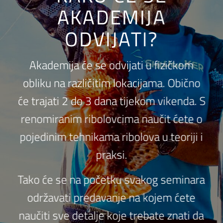
AKADEMIJA
ODVIJATI?
Akademija će se odvijati u fizičkom
obliku na različitim lokacijama. Obično
će trajati 2 do 3 dana tijekom vikenda. S
renomiranim ribolovcima naučit ćete o
pojedinim tehnikama ribolova u teoriji i
praksi.
Tako će se na početku svakog seminara
održavati predavanje na kojem ćete
naučiti sve detalje koje trebate znati da