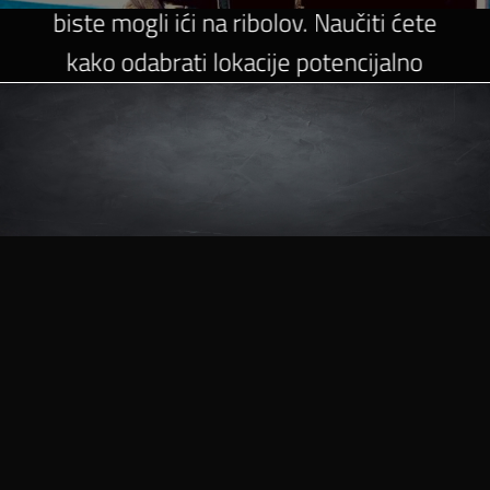
biste mogli ići na ribolov. Naučiti ćete
kako odabrati lokacije potencijalno
dobre za ribolov na temelju karata i
konfiguracije terena, naučiti ćete
koristiti i čitati sonar, naučiti ćete
odabrati pravu opremu te je pravilno
složiti, koji su mamci i varalice najbolji
za svaku individualno vrstu ribe, koja
dodatna oprema Vam je potrebna, kada
su najbolja vremena za ribolov i još
mnogo mnogo toga. Također ćemo bez
ikakvih tajni odgovoriti na sva vaša