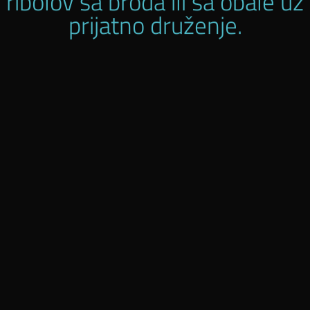
ribolov sa broda ili sa obale uz
prijatno druženje.