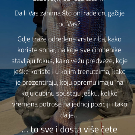
Da li Vas zanima što oni rade drugačije
od Vas?
Gdje traže određene vrste riba, kako
koriste sonar, na koje sve čimbenike
stavljaju fokus, kako vežu predveze, koje
ješke koriste i u kojim trenutcima, kako
je prezentiraju, koju opremu imaju, na
koju dubinu spuštaju ješku, koliko
vremena potroše na jednoj poziciji i tako
dalje…
… to sve i dosta više ćete