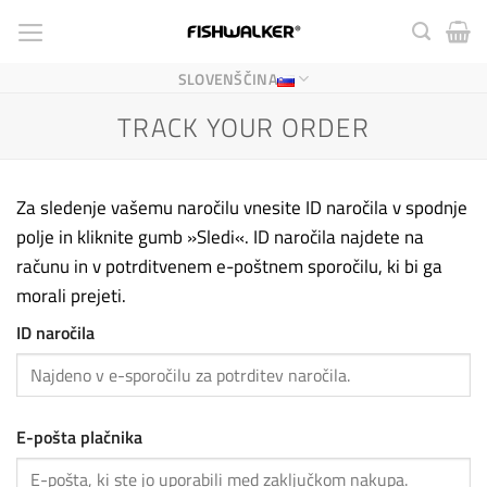
Skoči
na
vsebino
SLOVENŠČINA
TRACK YOUR ORDER
Za sledenje vašemu naročilu vnesite ID naročila v spodnje
polje in kliknite gumb »Sledi«. ID naročila najdete na
računu in v potrditvenem e-poštnem sporočilu, ki bi ga
morali prejeti.
ID naročila
E-pošta plačnika