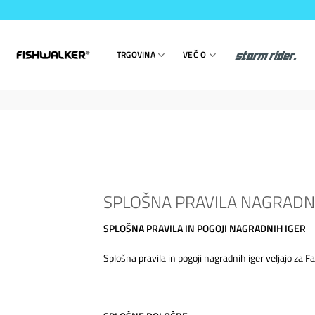
Skoči
na
vsebino
TRGOVINA
VEČ O
SPLOŠNA PRAVILA NAGRADN
SPLOŠNA PRAVILA IN POGOJI NAGRADNIH IGER
Splošna pravila in pogoji nagradnih iger veljajo za