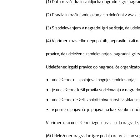
(1) Datum začetka in zaključka nagradne igre nagrad
(2) Pravila in način sodelovanja so določeni v vsak
(3) S sodelovanjem v nagradni igri se šteje, da ude
(4) V primeru navedbe nepopolnih, nepravilnih ali n
pravico, da udeležencu sodelovanje v nagradni igri zav
Udeleženec izgubi pravico do nagrade, če organizator
udeleženec ni izpolnjeval pogojev sodelovanja;
je udeleženec kršil pravila sodelovanja v nagradni
udeleženec ne želi izpolniti obveznosti v skladu s 
v primeru prijav: če je prijava na kakršenkoli na
V primeru, ko udeleženec izgubi pravico do nagrade, 
(6) Udeleženec nagradne igre podaja nepreklicno sog