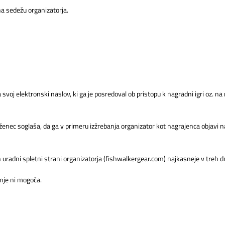
na sedežu organizatorja.
a svoj elektronski naslov, ki ga je posredoval ob pristopu k nagradni igri oz.
enec soglaša, da ga v primeru izžrebanja organizator kot nagrajenca objavi na
 uradni spletni strani organizatorja (fishwalkergear.com) najkasneje v treh 
anje ni mogoča.