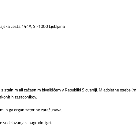
najska cesta 144A, SI-1000 Ljubljana
e s stalnim ali začasnim bivališčem v Republiki Sloveniji. Mladoletne osebe (m
akonitih zastopnikov.
om in ga organizator ne zaračunava.
e sodelovanja v nagradni igri.