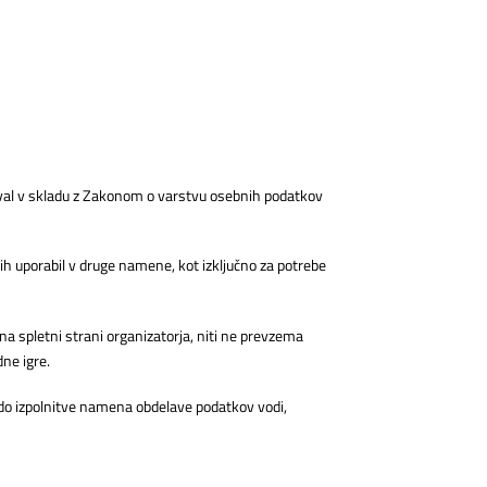
loval v skladu z Zakonom o varstvu osebnih podatkov
ih uporabil v druge namene, kot izključno za potrebe
a spletni strani organizatorja, niti ne prevzema
ne igre.
 do izpolnitve namena obdelave podatkov vodi,