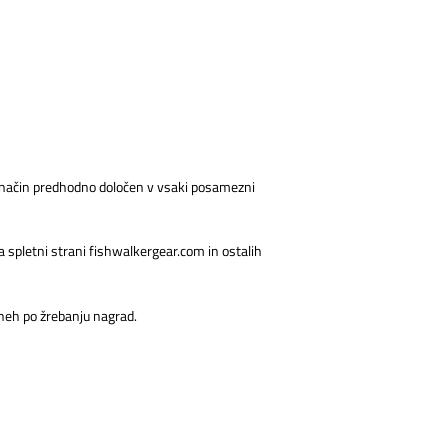
 na način predhodno določen v vsaki posamezni
 spletni strani fishwalkergear.com in ostalih
dneh po žrebanju nagrad.