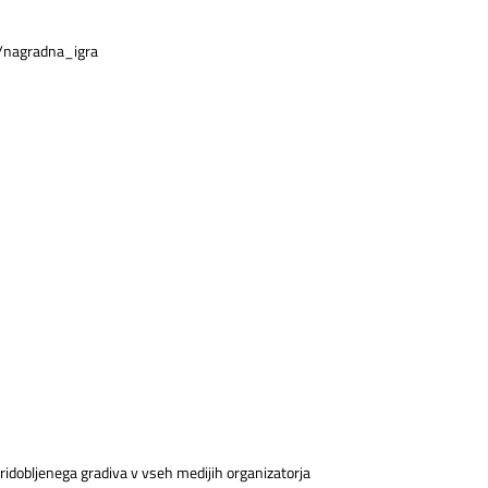
si/nagradna_igra
ridobljenega gradiva v vseh medijih organizatorja