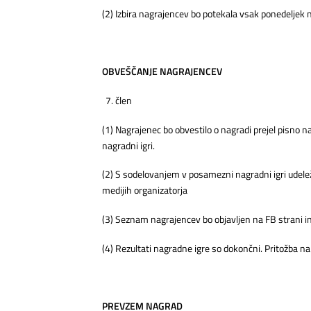
(2) Izbira nagrajencev bo potekala vsak ponedeljek 
OBVEŠČANJE NAGRAJENCEV
člen
(1) Nagrajenec bo obvestilo o nagradi prejel pisno n
nagradni igri.
(2) S sodelovanjem v posamezni nagradni igri udelež
medijih organizatorja
(3) Seznam nagrajencev bo objavljen na FB strani in
(4) Rezultati nagradne igre so dokončni. Pritožba n
PREVZEM NAGRAD