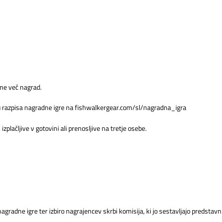
me več nagrad.
ilu razpisa nagradne igre na fishwalkergear.com/sl/nagradna_igra
zplačljive v gotovini ali prenosljive na tretje osebe.
gradne igre ter izbiro nagrajencev skrbi komisija, ki jo sestavljajo predstavni