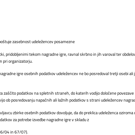
 spoštuje zasebnost udeležencev posamezne
tki, pridobljenimi tekom nagradne igre, ravnal skrbno in jih varoval ter obde
 pri organizatorju.
agradne igre osebnih podatkov udeležencev ne bo posredoval tretji osebi ali j
 zaščito podatkov na spletnih straneh, do katerih vodijo določene povezave n
ijo ob posredovanju napačnih ali lažnih podatkov s strani udeležencev nagrad
vljavcu zbirke osebnih podatkov dovoljuje, da do preklica udeleženca oziroma
datkov za potrebe izvedbe nagradne igre v skladu z
86/04 in 67/07).