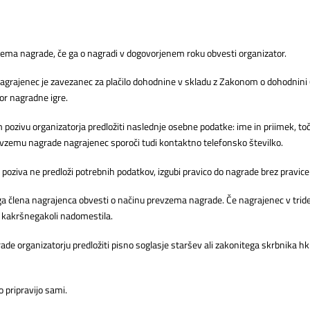
zema nagrade, če ga o nagradi v dogovorjenem roku obvesti organizator.
grajenec je zavezanec za plačilo dohodnine v skladu z Zakonom o dohodnini (
or nagradne igre.
zivu organizatorja predložiti naslednje osebne podatke: ime in priimek, toče
revzemu nagrade nagrajenec sporoči tudi kontaktno telefonsko številko.
ziva ne predloži potrebnih podatkov, izgubi pravico do nagrade brez pravic
ega člena nagrajenca obvesti o načinu prevzema nagrade. Če nagrajenec v trid
o kakršnegakoli nadomestila.
ade organizatorju predložiti pisno soglasje staršev ali zakonitega skrbnika h
o pripravijo sami.