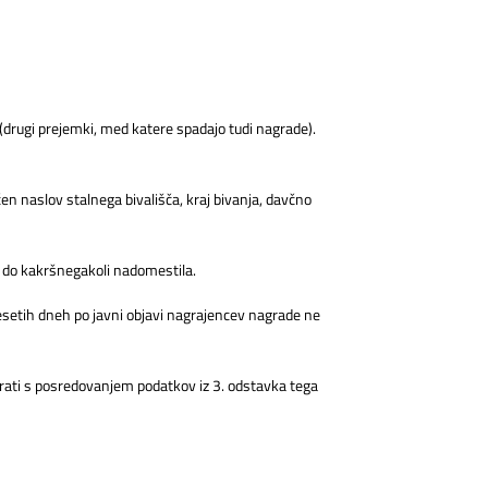
drugi prejemki, med katere spadajo tudi nagrade).
n naslov stalnega bivališča, kraj bivanja, davčno
e do kakršnegakoli nadomestila.
esetih dneh po javni objavi nagrajencev nagrade ne
krati s posredovanjem podatkov iz 3. odstavka tega