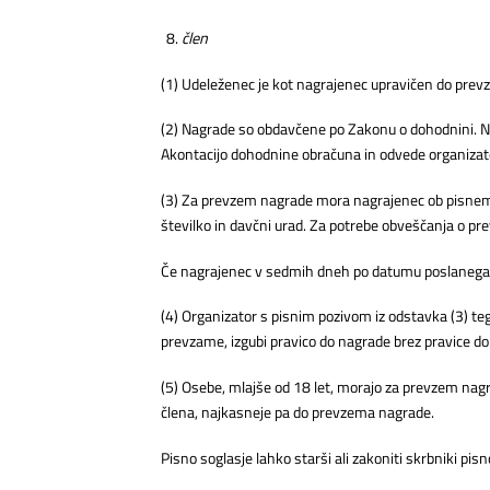
člen
(1) Udeleženec je kot nagrajenec upravičen do prev
(2) Nagrade so obdavčene po Zakonu o dohodnini. Na
Akontacijo dohodnine obračuna in odvede organizat
(3) Za prevzem nagrade mora nagrajenec ob pisnem po
številko in davčni urad. Za potrebe obveščanja o p
Če nagrajenec v sedmih dneh po datumu poslanega po
(4) Organizator s pisnim pozivom iz odstavka (3) t
prevzame, izgubi pravico do nagrade brez pravice d
(5) Osebe, mlajše od 18 let, morajo za prevzem nagr
člena, najkasneje pa do prevzema nagrade.
Pisno soglasje lahko starši ali zakoniti skrbniki pisn