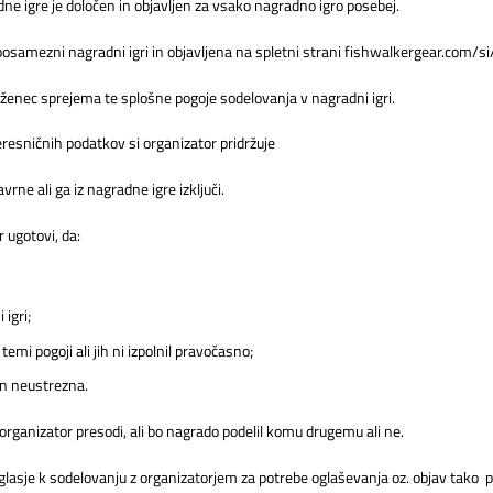
ne igre je določen in objavljen za vsako nagradno igro posebej.
i posamezni nagradni igri in objavljena na spletni strani fishwalkergear.com/
leženec sprejema te splošne pogoje sodelovanja v nagradni igri.
eresničnih podatkov si organizator pridržuje
rne ali ga iz nagradne igre izključi.
 ugotovi, da:
 igri;
temi pogoji ali jih ni izpolnil pravočasno;
čin neustrezna.
organizator presodi, ali bo nagrado podelil komu drugemu ali ne.
lasje k sodelovanju z organizatorjem za potrebe oglaševanja oz. objav tako p