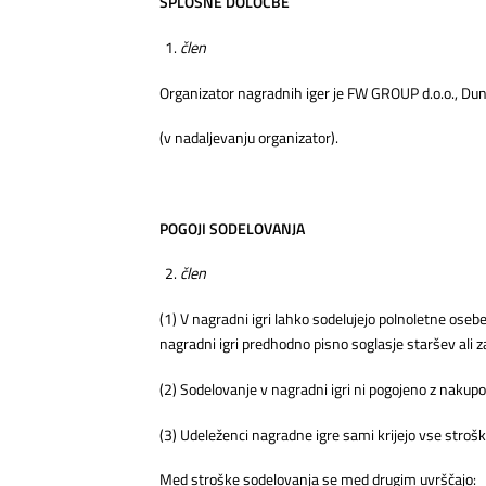
SPLOŠNE DOLOČBE
člen
Organizator nagradnih iger je FW GROUP d.o.o., Du
(v nadaljevanju organizator).
POGOJI SODELOVANJA
člen
(1) V nagradni igri lahko sodelujejo polnoletne oseb
nagradni igri predhodno pisno soglasje staršev ali z
(2) Sodelovanje v nagradni igri ni pogojeno z nakup
(3) Udeleženci nagradne igre sami krijejo vse strošk
Med stroške sodelovanja se med drugim uvrščajo: