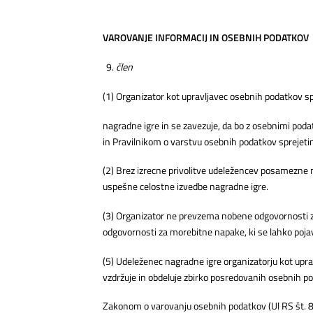
VAROVANJE INFORMACIJ IN OSEBNIH PODATKOV
člen
(1) Organizator kot upravljavec osebnih podatkov
nagradne igre in se zavezuje, da bo z osebnimi poda
in Pravilnikom o varstvu osebnih podatkov sprejetim
(2) Brez izrecne privolitve udeležencev posamezne n
uspešne celostne izvedbe nagradne igre.
(3) Organizator ne prevzema nobene odgovornosti za
odgovornosti za morebitne napake, ki se lahko pojav
(5) Udeleženec nagradne igre organizatorju kot upra
vzdržuje in obdeluje zbirko posredovanih osebnih po
Zakonom o varovanju osebnih podatkov (Ul RS št. 