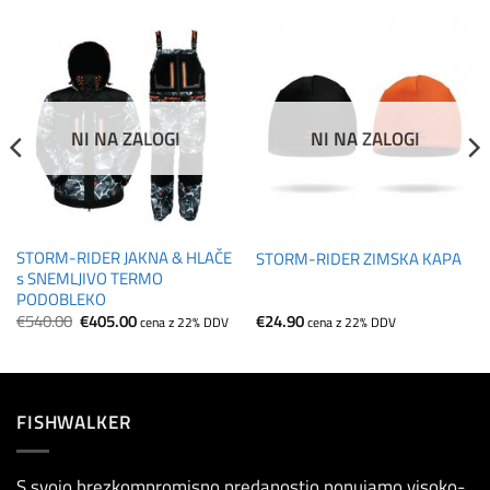
NI NA ZALOGI
NI NA ZALOGI
STORM-RIDER JAKNA & HLAČE
STORM-RIDER ZIMSKA KAPA
s SNEMLJIVO TERMO
PODOBLEKO
Izvirna
Trenutna
€
540.00
€
405.00
€
24.90
cena z 22% DDV
cena z 22% DDV
cena
cena
je
je:
bila:
€405.00.
€540.00.
FISHWALKER
S svojo brezkompromisno predanostjo ponujamo visoko-