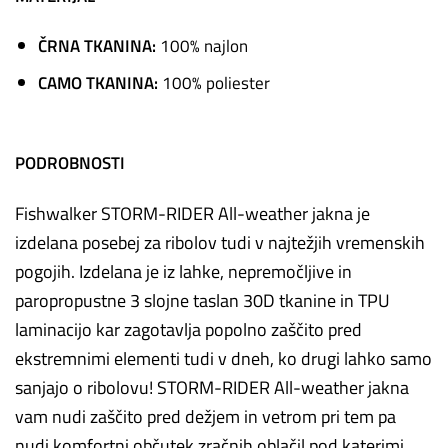
ČRNA TKANINA:
100% najlon
CAMO TKANINA:
100% poliester
PODROBNOSTI
Fishwalker STORM-RIDER All-weather jakna je
izdelana posebej za ribolov tudi v najtežjih vremenskih
pogojih. Izdelana je iz lahke, nepremočljive in
paropropustne 3 slojne taslan 30D tkanine in TPU
laminacijo kar zagotavlja popolno zaščito pred
ekstremnimi elementi tudi v dneh, ko drugi lahko samo
sanjajo o ribolovu! STORM-RIDER All-weather jakna
vam nudi zaščito pred dežjem in vetrom pri tem pa
nudi komfortni občutek zračnih oblačil pod katerimi