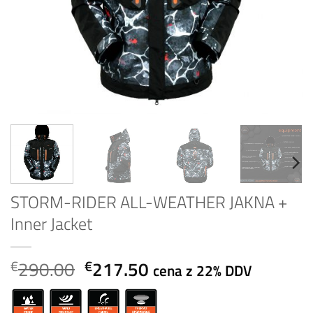
STORM-RIDER ALL-WEATHER JAKNA +
Inner Jacket
Izvirna
Trenutna
290.00
217.50
€
€
cena z 22% DDV
cena
cena
je
je: