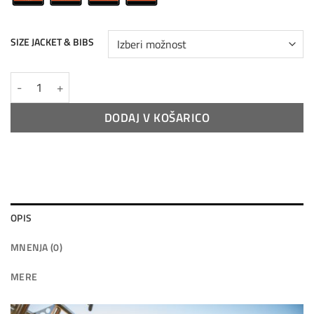
bila:
€217.50.
€290.00.
SIZE JACKET & BIBS
STORM-RIDER ALL-WEATHER JAKNA + Inner Jacket količina
DODAJ V KOŠARICO
OPIS
MNENJA (0)
MERE