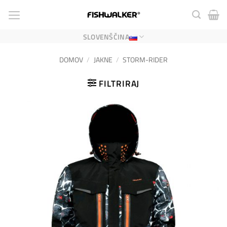
Skoči
na
vsebino
SLOVENŠČINA
DOMOV
/
JAKNE
/
STORM-RIDER
FILTRIRAJ