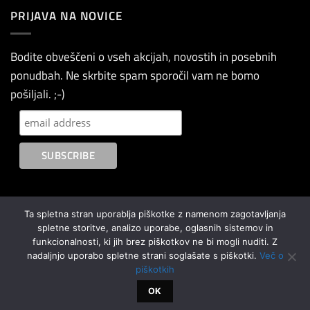
PRIJAVA NA NOVICE
Bodite obveščeni o vseh akcijah, novostih in posebnih
ponudbah. Ne skrbite spam sporočil vam ne bomo
pošiljali. ;-)
Ta spletna stran uporablja piškotke z namenom zagotavljanja
spletne storitve, analizo uporabe, oglasnih sistemov in
PayPal
Cash
American
MasterCard
Visa
funkcionalnosti, ki jih brez piškotkov ne bi mogli nuditi. Z
On
Express
nadaljnjo uporabo spletne strani soglašate s piškotki.
Več o
O NAS
POGOJI POSLOVANJA
SPLOŠNI POGOJI NAGRADNE IGRE
Delivery
piškotkih
PIŠKOTKI
KONTAKT
OK
Copyright 2026 ©
FW GROUP d.o.o.