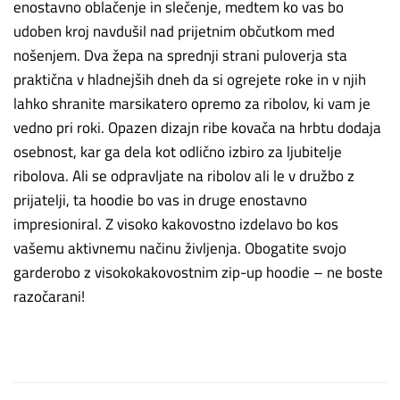
enostavno oblačenje in slečenje, medtem ko vas bo
udoben kroj navdušil nad prijetnim občutkom med
nošenjem. Dva žepa na sprednji strani puloverja sta
praktična v hladnejših dneh da si ogrejete roke in v njih
lahko shranite marsikatero opremo za ribolov, ki vam je
vedno pri roki. Opazen dizajn ribe kovača na hrbtu dodaja
osebnost, kar ga dela kot odlično izbiro za ljubitelje
ribolova. Ali se odpravljate na ribolov ali le v družbo z
prijatelji, ta hoodie bo vas in druge enostavno
impresioniral. Z visoko kakovostno izdelavo bo kos
vašemu aktivnemu načinu življenja. Obogatite svojo
garderobo z visokokakovostnim zip-up hoodie – ne boste
razočarani!