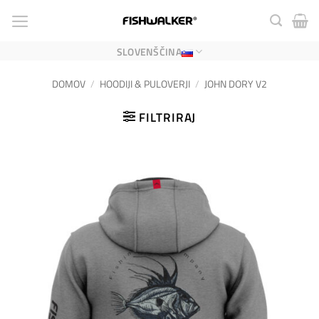
Skoči
na
vsebino
SLOVENŠČINA
DOMOV
/
HOODIJI & PULOVERJI
/
JOHN DORY V2
FILTRIRAJ