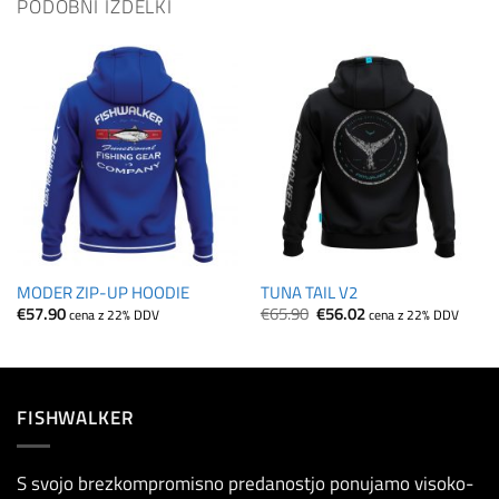
PODOBNI IZDELKI
MODER ZIP-UP HOODIE
TUNA TAIL V2
Izvirna
Trenutna
€
57.90
€
65.90
€
56.02
cena z 22% DDV
cena z 22% DDV
cena
cena
je
je:
bila:
€56.02.
€65.90.
FISHWALKER
S svojo brezkompromisno predanostjo ponujamo visoko-