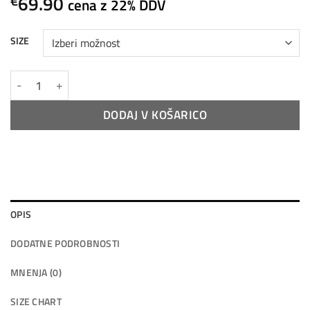
69.90
€
cena z 22% DDV
SIZE
JOHN DORY V2 "KOVAČ" ZIP-UP HOODIE količina
DODAJ V KOŠARICO
OPIS
DODATNE PODROBNOSTI
MNENJA (0)
SIZE CHART