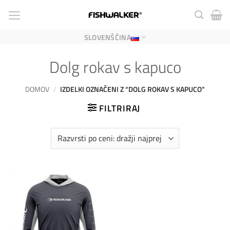
Skoči
na
vsebino
SLOVENŠČINA
Dolg rokav s kapuco
DOMOV
/
IZDELKI OZNAČENI Z “DOLG ROKAV S KAPUCO”
FILTRIRAJ