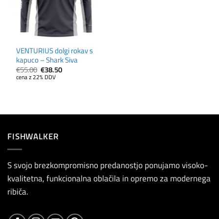
VENTURIUS dolgi rokav s
kapuco – Shark Siva
Izvirna
Trenutna
€
55.00
€
38.50
cena
cena
cena z 22% DDV
je
je:
bila:
€38.50.
€55.00.
FISHWALKER
S svojo brezkompromisno predanostjo ponujamo visoko-
kvalitetna, funkcionalna oblačila in opremo za modernega
ribiča.