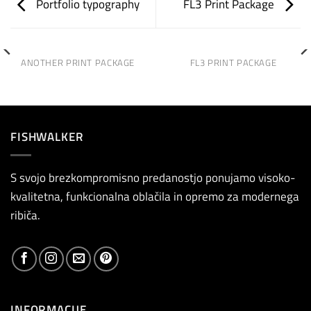
Portfolio typography
FL3 Print Package
ANOTHER PRINT PACKAGE
FL3 PRINT PACKAGE
FISHWALKER
S svojo brezkompromisno predanostjo ponujamo visoko-
kvalitetna, funkcionalna oblačila in opremo za modernega
ribiča.
INFORMACIJE