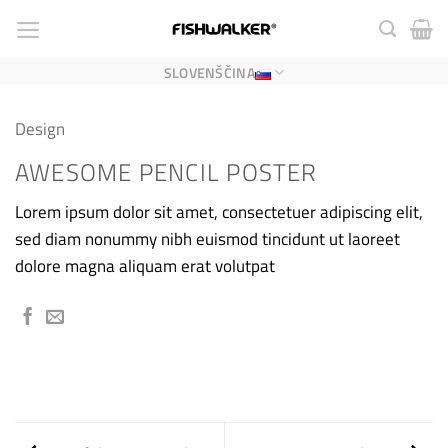
Skoči
na
vsebino
SLOVENŠČINA
Design
AWESOME PENCIL POSTER
Lorem ipsum dolor sit amet, consectetuer adipiscing elit,
sed diam nonummy nibh euismod tincidunt ut laoreet
dolore magna aliquam erat volutpat